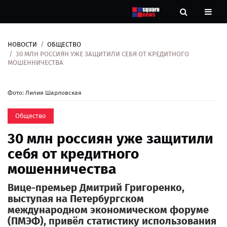
НОВОСТИ
ОБЩЕСТВО
Новости
30 МЛН РОССИЯН УЖЕ ЗАЩИТИЛИ СЕБЯ ОТ КРЕДИТНОГО
МОШЕННИЧЕСТВА
Рубрики
Фото: Лилия Шарловская
Контакты
Общество
О
30 млн россиян уже защитили
нас
себя от кредитного
мошенничества
Вице-премьер Дмитрий Григоренко,
выступая на Петербургском
международном экономическом форуме
(ПМЭФ), привёл статистику использования