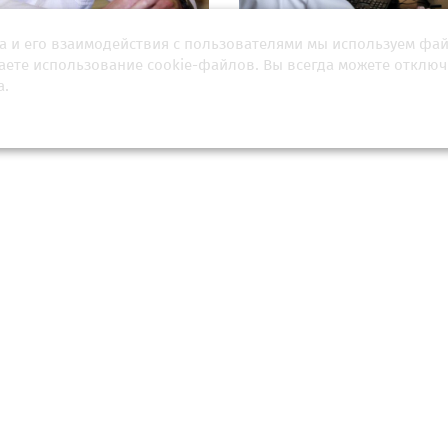
а и его взаимодействия с пользователями мы используем фа
 Каприн: средний возраст
Очень дорогой метод лечен
евания раком в России
станет бесплатным для росси
шаете использование cookie-файлов. Вы всегда можете отключ
яет 65 лет
об этом нужно знать?
а.
еля 2026, 13:01
07 апреля 2026, 01:02
ем, что наш метод действует»:
Эксперты рассказали, дл
мик Чумаков рассказал о
категории людей особенно