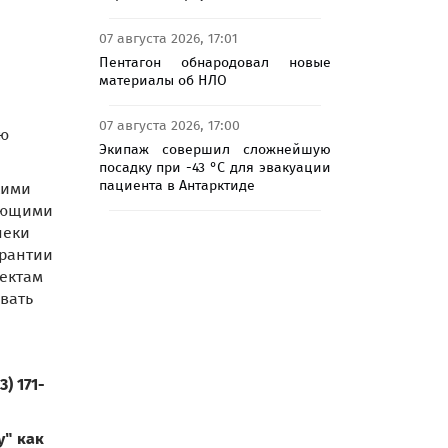
07 августа 2026, 17:01
Пентагон обнародовал новые
материалы об НЛО
07 августа 2026, 17:00
ию
Экипаж совершил сложнейшую
посадку при -43 °C для эвакуации
пациента в Антарктиде
кими
ляющими
пеки
арантии
ъектам
вать
) 171-
у" как