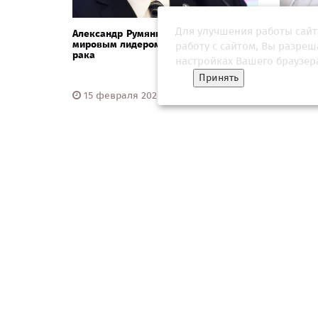
Для улучшения работы сайт
Александр Румянцев: Россия является
Андрей
мировым лидером в лечении детского
забол
работу с сайтом, Вы разре
рака
составл
настройках Вашего браузер
Принять
15 февраля 2026, 10:30
07 апр
Борьба с раком не должна становиться
«Мы зна
борьбой за лекарства
акаде