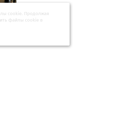
йлы cookie. Продолжая
ия рака
ян. Что
ить файлы cookie в
я какой
 опасен