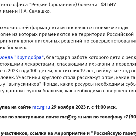
ктного офиса "Редкие (орфанные) болезни" ФГБНУ
 имени Н.А. Семашко.
возможностей фармацевтики появляются новые методы
ногие из которых применяются на территории Российской
 принятия дополнительных решений по совершенствован
их больных.
Фонда "Круг добра"
, благодаря работе которого дети с ред
гостоящими лекарствами, спасающими их жизни и позво
в 2023 году 100 детей, достигших 19 лет, выйдут из-под о
еловек. Участники круглого стола расскажут о том, какие г
 у "выпускников" Фонда, какие ресурсы необходимы суб
 у данной группы больных, как необходимо совершенство
упна на сайте
mc.rg.ru
29 ноября 2023 г. с 11:00 мск.
ле по электронной почте mc@rg.ru или по телефону +7 (903
участников, ссылка на мероприятие и "Российскую газет