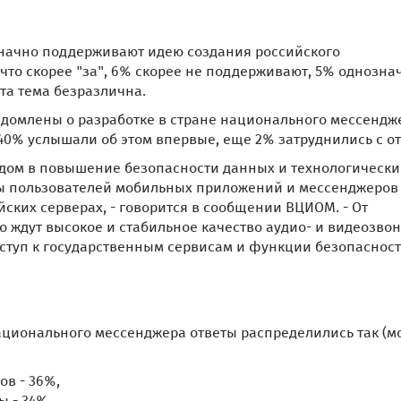
значно поддерживают идею создания российского
что скорее "за", 6% скорее не поддерживают, 5% однозна
та тема безразлична.
едомлены о разработке в стране национального мессендж
, 40% услышали об этом впервые, еще 2% затруднились с о
дом в повышение безопасности данных и технологическ
ны пользователей мобильных приложений и мессенджеров 
ских серверах, - говорится в сообщении ВЦИОМ. - От
 ждут высокое и стабильное качество аудио- и видеозвон
ступ к государственным сервисам и функции безопасност
ационального мессенджера ответы распределились так (м
ов - 36%,
 - 34%,