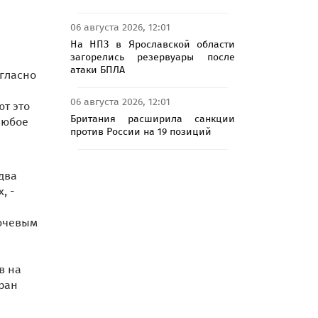
06 августа 2026, 12:01
На НПЗ в Ярославской области
загорелись резервуары после
атаки БПЛА
гласно
06 августа 2026, 12:01
ют это
Британия расширила санкции
любое
против России на 19 позиций
два
, -
лючевым
в на
ран