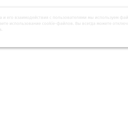
а и его взаимодействия с пользователями мы используем фа
тическая справедливость в
Путин на перепутье: зак
ующемся многополярном мире
история «войны мессенджеро
шаете использование cookie-файлов. Вы всегда можете отключ
а.
ня 2026, 20:01
21 апреля 2026, 19:04
ок для иноагента»: генерал
Telegram имеет полтора мес