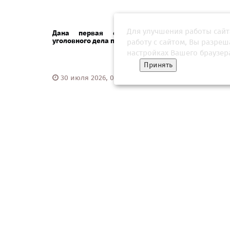
Для улучшения работы сайт
Дана первая оценка перспектив
Энерге
уголовного дела против Павла Дурова
формир
работу с сайтом, Вы разре
настройках Вашего браузер
Принять
30 июля 2026, 02:34
03 ию
Павел Дуров пообещал адаптировать
«Молот