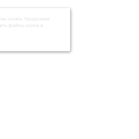
йлы cookie. Продолжая
улисная
в»
ить файлы cookie в
яца для