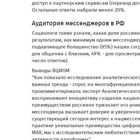
доступ к партнерским сервисам (перевод ден
Остальные ответы набрали менее 20%.
Аудитория мессенджеров в РФ
Социологи также узнали, какая доля росси
результатам, как минимум одним мессенджер
подавляющее большинство (85%) наших согра
для общения с близким, 49% - для просмотра
число ответов).
Выводы ВЦИОМ
"Как показало исследование аналитическог
важных тренда - спрос на многофункционал
прокомментировала эксперт Аналитического
воспринимают инициативу создания национ
преимуществом россияне признают его униве
мессенджера вызывает доверие и увереннос
существующий сегодня интерес к нацмессе
практике уникальные преимущества цифров
МАХ, мы с исследовательским любопытством
активности платформы".