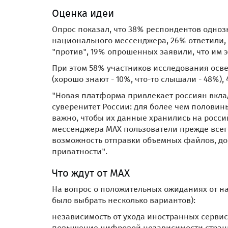
Оценка идеи
Опрос показал, что 38% респондентов одно
национального мессенджера, 26% ответили, 
"против", 19% опрошенных заявили, что им э
При этом 58% участников исследования осв
(хорошо знают - 10%, что-то слышали - 48%)
"Новая платформа привлекает россиян вкла
суверенитет России: для более чем полови
важно, чтобы их данные хранились на россий
мессенджера MAX пользователи прежде всего
возможность отправки объемных файлов, до
приватности".
Что ждут от MAX
На вопрос о положительных ожиданиях от н
было выбрать несколько вариантов):
независимость от ухода иностранных сервис
повышение цифровой независимости страны