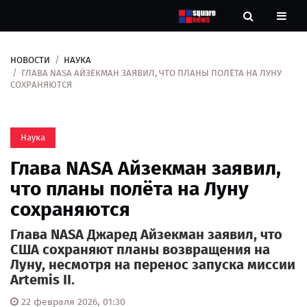
НОВОСТИ
НАУКА
Новости
ГЛАВА NASA АЙЗЕКМАН ЗАЯВИЛ, ЧТО ПЛАНЫ ПОЛЁТА НА ЛУНУ
СОХРАНЯЮТСЯ
Рубрики
Наука
Контакты
Глава NASA Айзекман заявил,
О
что планы полёта на Луну
нас
сохраняются
Глава NASA Джаред Айзекман заявил, что
США сохраняют планы возвращения на
Луну, несмотря на перенос запуска миссии
Artemis II.
22 февраля 2026, 01:30