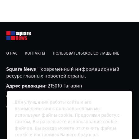
О НАС
КОНТАКТЫ
ПОЛЬЗОВАТЕЛЬСКОЕ СОГЛАШЕНИЕ
Square News
– современный информационный
ресурс главных новостей страны.
Адрес редакции:
215010 Гагарин
e-mail:
blackfire2001@mail.ru
Для улучшения работы сайта и его
Агрегатор новостей «Square news» (18+)
взаимодействия с пользователями мы
используем файлы cookie. Продолжая работу с
сайтом, Вы разрешаете использование cookie-
файлов. Вы всегда можете отключить файлы
cookie в настройках Вашего браузера.
Copyright 2013 - ©
2026 All rights reserved | Сетевое