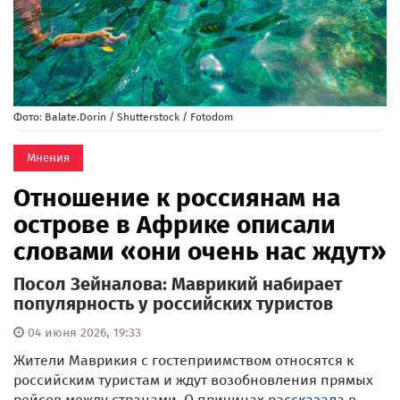
Фото: Balate.Dorin / Shutterstock / Fotodom
Мнения
Отношение к россиянам на
острове в Африке описали
словами «они очень нас ждут»
Посол Зейналова: Маврикий набирает
популярность у российских туристов
04 июня 2026, 19:33
Жители Маврикия с гостеприимством относятся к
российским туристам и ждут возобновления прямых
рейсов между странами. О причинах
рассказала
в