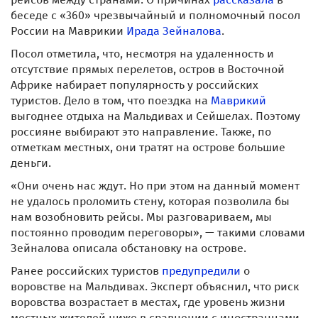
беседе с «360» чрезвычайный и полномочный посол
России на Маврикии
Ирада Зейналова
.
Посол отметила, что, несмотря на удаленность и
отсутствие прямых перелетов, остров в Восточной
Африке набирает популярность у российских
туристов. Дело в том, что поездка на
Маврикий
выгоднее отдыха на Мальдивах и Сейшелах. Поэтому
россияне выбирают это направление. Также, по
отметкам местных, они тратят на острове большие
деньги.
«Они очень нас ждут. Но при этом на данный момент
не удалось проломить стену, которая позволила бы
нам возобновить рейсы. Мы разговариваем, мы
постоянно проводим переговоры», — такими словами
Зейналова описала обстановку на острове.
Ранее российских туристов
предупредили
о
воровстве на Мальдивах. Эксперт объяснил, что риск
воровства возрастает в местах, где уровень жизни
местных жителей ниже в сравнении с иностранцами,