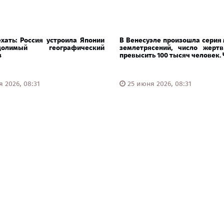
хать: Россия устроила Японии
В Венесуэле произошла серия
одолимый географический
землетрясений, число жерт
з
превысить 100 тысяч человек. Ч
 2026, 08:31
25 июня 2026, 08:31