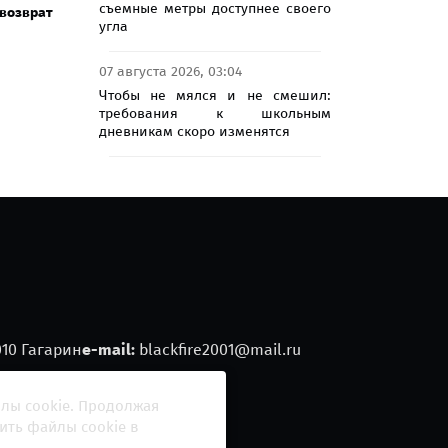
съемные метры доступнее своего
возврат
угла
07 августа 2026, 03:04
Чтобы не мялся и не смешил:
требования к школьным
дневникам скоро изменятся
010 Гагарин
e-mail:
blackfire2001@mail.ru
йлы cookie. Продолжая
ить файлы cookie в