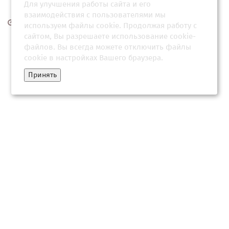
Для улучшения работы сайта и его
взаимодействия с пользователями мы
22 апреля 2026, 09:32
используем файлы cookie. Продолжая работу с
сайтом, Вы разрешаете использование cookie-
файлов. Вы всегда можете отключить файлы
cookie в настройках Вашего браузера.
Принять
"После изнасилования мы убивали их": почему главный
японский военный преступник остался безнаказанны...
04 мая 2026, 03:03