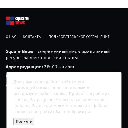
О НАС
КОНТАКТЫ
ПОЛЬЗОВАТЕЛЬСКОЕ СОГЛАШЕНИЕ
Square News
– современный информационный
ресурс главных новостей страны.
Адрес редакции:
215010 Гагарин
e-mail:
blackfire2001@mail.ru
Для улучшения работы сайта и его
Агрегатор новостей «Square news» (18+)
взаимодействия с пользователями мы
используем файлы cookie. Продолжая работу с
сайтом, Вы разрешаете использование cookie-
файлов. Вы всегда можете отключить файлы
cookie в настройках Вашего браузера.
Copyright 2013 - ©
2026 All rights reserved | Сетевое
Принять
издание "The Square News"