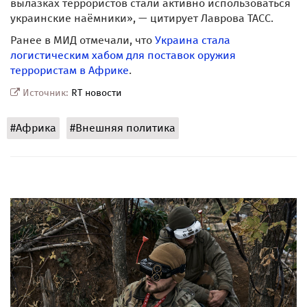
вылазках террористов стали активно использоваться
украинские наёмники», — цитирует Лаврова ТАСС.
Ранее в МИД отмечали, что
Украина стала
логистическим хабом для поставок оружия
террористам в Африке
.
Источник:
RT новости
#Африка
#Внешняя политика