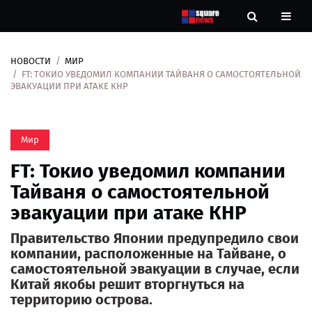
НОВОСТИ
МИР
Новости
FT: ТОКИО УВЕДОМИЛ КОМПАНИИ ТАЙВАНЯ О САМОСТОЯТЕЛЬНОЙ
ЭВАКУАЦИИ ПРИ АТАКЕ КНР
Рубрики
Мир
Контакты
FT: Токио уведомил компании
О
Тайваня о самостоятельной
нас
эвакуации при атаке КНР
Правительство Японии предупредило свои
компании, расположенные на Тайване, о
самостоятельной эвакуации в случае, если
Китай якобы решит вторгнуться на
территорию острова.