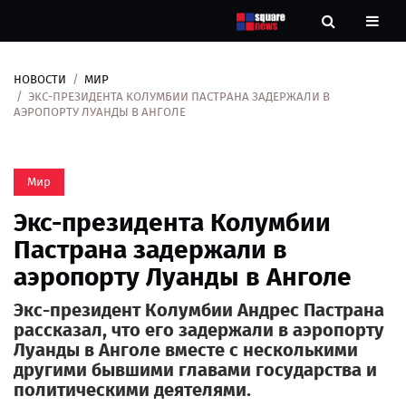
НОВОСТИ
МИР
Новости
ЭКС-ПРЕЗИДЕНТА КОЛУМБИИ ПАСТРАНА ЗАДЕРЖАЛИ В
АЭРОПОРТУ ЛУАНДЫ В АНГОЛЕ
Рубрики
Мир
Контакты
Экс-президента Колумбии
О
Пастрана задержали в
нас
аэропорту Луанды в Анголе
Экс-президент Колумбии Андрес Пастрана
рассказал, что его задержали в аэропорту
Луанды в Анголе вместе с несколькими
другими бывшими главами государства и
политическими деятелями.