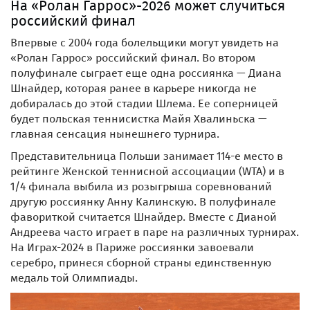
На «Ролан Гаррос»-2026 может случиться
российский финал
Впервые с 2004 года болельщики могут увидеть на
«Ролан Гаррос» российский финал. Во втором
полуфинале сыграет еще одна россиянка — Диана
Шнайдер, которая ранее в карьере никогда не
добиралась до этой стадии Шлема. Ее соперницей
будет польская теннисистка Майя Хвалиньска —
главная сенсация нынешнего турнира.
Представительница Польши занимает 114-е место в
рейтинге Женской теннисной ассоциации (WTA) и в
1/4 финала выбила из розыгрыша соревнований
другую россиянку Анну Калинскую. В полуфинале
фавориткой считается Шнайдер. Вместе с Дианой
Андреева часто играет в паре на различных турнирах.
На Играх-2024 в Париже россиянки завоевали
серебро, принеся сборной страны единственную
медаль той Олимпиады.