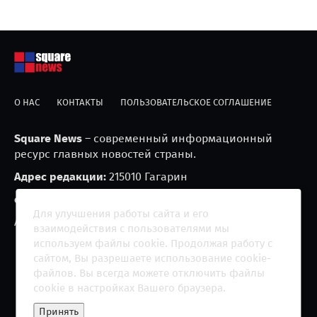
О НАС
КОНТАКТЫ
ПОЛЬЗОВАТЕЛЬСКОЕ СОГЛАШЕНИЕ
Square News
– современный информационный
ресурс главных новостей страны.
Адрес редакции:
215010 Гагарин
e-mail:
blackfire2001@mail.ru
Для улучшения работы сайта и его
Агрегатор новостей «Square news» (18+)
взаимодействия с пользователями мы
используем файлы cookie. Продолжая работу с
сайтом, Вы разрешаете использование cookie-
файлов. Вы всегда можете отключить файлы
cookie в настройках Вашего браузера.
Copyright 2013 - ©
2026 All rights reserved | Сетевое
Принять
издание "The Square News"