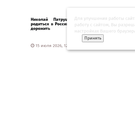
Для улучшения работы сайт
Николай Патрушев: нам повезло
Олимпий
родиться в России, и надо уметь этим
заверш
работу с сайтом, Вы разре
дорожить
года
настройках Вашего браузер
Принять
15 июля 2026, 12:30
24 фе
Дегтярев признал, что восстановление
Росси