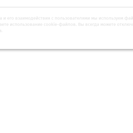
а и его взаимодействия с пользователями мы используем фа
ская сказка, прощай: в Италии
«Вокруг меня сжималось 
илась зимняя Олимпиада 2026
людей»: россиянка расск
шаете использование cookie-файлов. Вы всегда можете отключ
пережитом шоке в Афганистан
а.
враля 2026, 03:34
05 апреля 2026, 22:04
и вернули флаг и гимн!
Российским спортсменам 