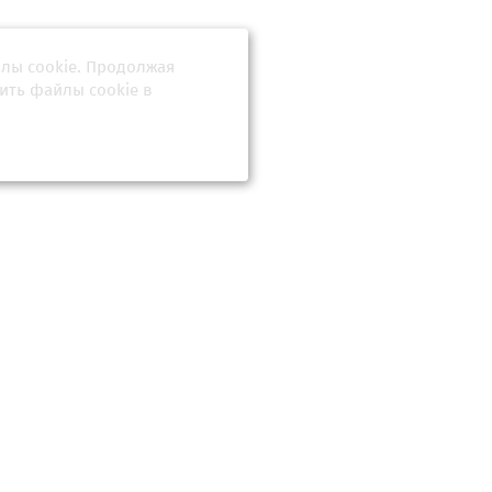
йлы cookie. Продолжая
кольцо
азала о
ить файлы cookie в
е
вернули