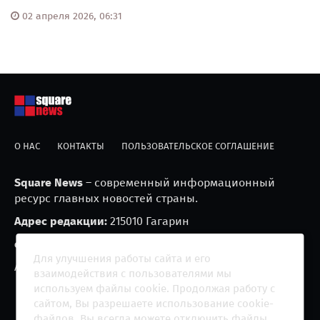
02 апреля 2026, 06:31
О НАС
КОНТАКТЫ
ПОЛЬЗОВАТЕЛЬСКОЕ СОГЛАШЕНИЕ
Square News
– современный информационный
ресурс главных новостей страны.
Адрес редакции:
215010 Гагарин
e-mail:
blackfire2001@mail.ru
Для улучшения работы сайта и его
Агрегатор новостей «Square news» (18+)
взаимодействия с пользователями мы
используем файлы cookie. Продолжая работу с
сайтом, Вы разрешаете использование cookie-
файлов. Вы всегда можете отключить файлы