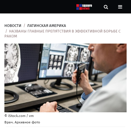
НОВОСТИ
ЛАТИНСКАЯ АМЕРИКА
Новости
НАЗВАНЫ ГЛАВНЫЕ ПРЕПЯТСТВИЯ В ЭФФЕКТИВНОЙ БОРЬБЕ С
РАКОМ
Рубрики
Контакты
О
нас
© iStock.com / vm
Врач. Архивное фото