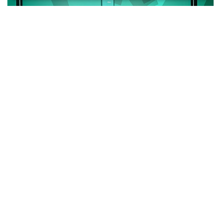
Вагенкнехт: Мерц посылает Украине многомиллиардную
помощь за подрыв СП
02 июля 2026, 22:30