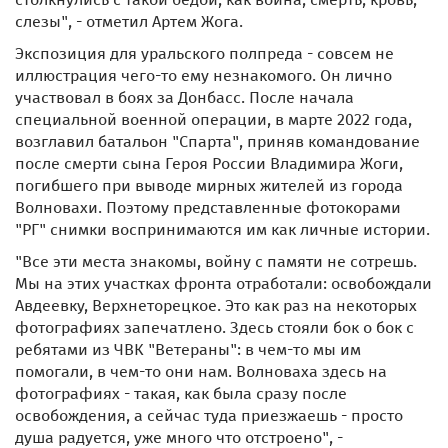
слезы", - отметил Артем Жога.
Экспозиция для уральского полпреда - совсем не
иллюстрация чего-то ему незнакомого. Он лично
участвовал в боях за Донбасс. После начала
специальной военной операции, в марте 2022 года,
возглавил батальон "Спарта", приняв командование
после смерти сына Героя России Владимира Жоги,
погибшего при выводе мирных жителей из города
Волновахи. Поэтому представленные фотокорами
"РГ" снимки воспринимаются им как личные истории.
"Все эти места знакомы, войну с памяти не сотрешь.
Мы на этих участках фронта отработали: освобождали
Авдеевку, Верхнеторецкое. Это как раз на некоторых
фотографиях запечатлено. Здесь стояли бок о бок с
ребятами из ЧВК "Ветераны": в чем-то мы им
помогали, в чем-то они нам. Волноваха здесь на
фотографиях - такая, как была сразу после
освобождения, а сейчас туда приезжаешь - просто
душа радуется, уже много что отстроено", -