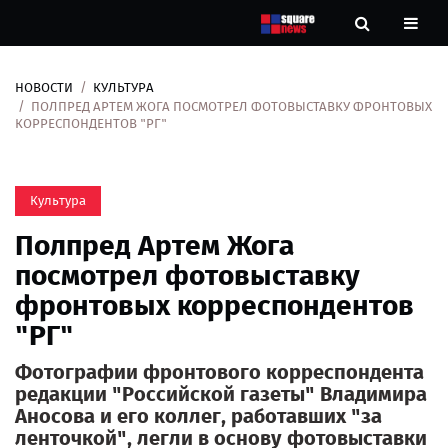
НОВОСТИ
КУЛЬТУРА
Новости
ПОЛПРЕД АРТЕМ ЖОГА ПОСМОТРЕЛ ФОТОВЫСТАВКУ ФРОНТОВЫХ
КОРРЕСПОНДЕНТОВ "РГ"
Рубрики
Культура
Контакты
Полпред Артем Жога
О
посмотрел фотовыставку
нас
фронтовых корреспондентов
"РГ"
Фотографии фронтового корреспондента
редакции "Российской газеты" Владимира
Аносова и его коллег, работавших "за
ленточкой", легли в основу фотовыставки