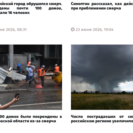
ийский город обрушился смерч.
Синоптик рассказал, как дей
ждены почти 100 домов,
при приближении смерча
али 16 человек
ня 2026, 08:31
23 июня 2026, 19:04
100 домов были повреждены в
Число пострадавших от с
вской области из-за смерча
российском регионе увеличил