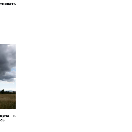
ствовать
мерча в
ось