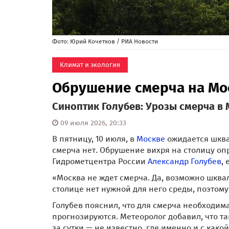
Фото: Юрий Кочетков / РИА Новости
Климат и экология
Обрушение смерча на Мо
Синоптик Голубев: Урозы смерча в 
09 июля 2026, 20:33
В пятницу, 10 июля, в
Москве
ожидается шквал
смерча нет. Обрушение вихря на столицу оп
Гидрометцентра России
Александр Голубев
,
«Москва не ждет смерча. Да, возможно шквал
столице нет нужной для него среды, поэтому
Голубев пояснил, что для смерча необходим
прогнозируются. Метеоролог добавил, что та
за сутки — не известно, где именно и с како