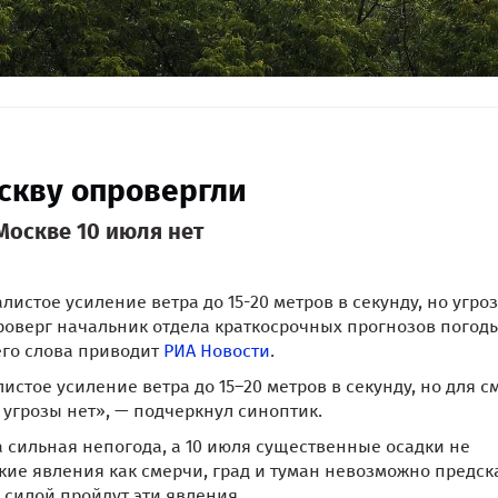
скву опровергли
Москве 10 июля нет
истое усиление ветра до 15-20 метров в секунду, но угро
роверг начальник отдела краткосрочных прогнозов погод
 его слова приводит
РИА Новости
.
истое усиление ветра до 15–20 метров в секунду, но для с
 угрозы нет», — подчеркнул синоптик.
а сильная непогода, а 10 июля существенные осадки не
кие явления как смерчи, град и туман невозможно предск
й силой пройдут эти явления.