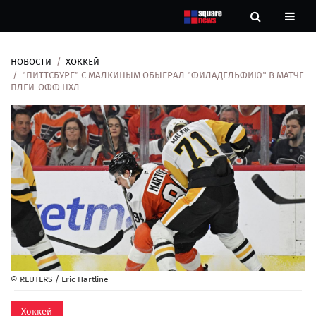
НОВОСТИ
ХОККЕЙ
Новости
"ПИТТСБУРГ" С МАЛКИНЫМ ОБЫГРАЛ "ФИЛАДЕЛЬФИЮ" В МАТЧЕ
ПЛЕЙ-ОФФ НХЛ
Рубрики
Контакты
О
нас
© REUTERS / Eric Hartline
Хоккей