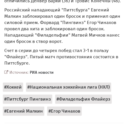
отличились Денвер Барки (36) и Трэвис Конечны (48).
Российский нападающий "Питтсбурга" Евгений
Малкин заблокировал один бросок и применил один
силовой прием. Форвард "Пингвинз" Егор Чинахов
провел два хита и заблокировал один бросок.
Нападающий "Филадельфии" Матвей Мичков нанес
один бросок в створ ворот.
Счет в серии до четырех побед стал 3-1 в пользу
"Флайерз". Пятый матч противостояния состоится в
Питтсбурге.
Источник:
РИА новости
#Хоккей
#Национальная хоккейная лига (НХЛ)
#Питтсбург Пингвинз
#Филадельфия Флайерз
#Евгений Малкин
#Егор Чинахов