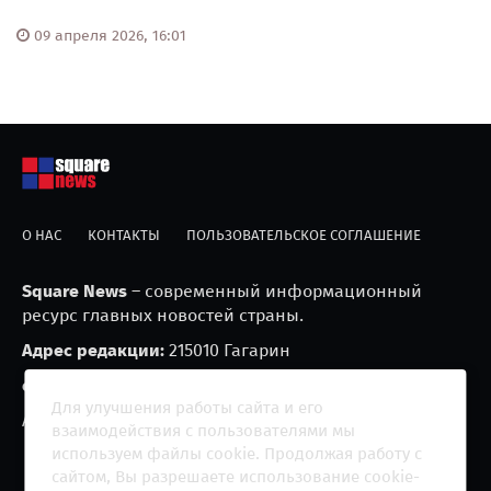
09 апреля 2026, 16:01
О НАС
КОНТАКТЫ
ПОЛЬЗОВАТЕЛЬСКОЕ СОГЛАШЕНИЕ
Square News
– современный информационный
ресурс главных новостей страны.
Адрес редакции:
215010 Гагарин
e-mail:
blackfire2001@mail.ru
Для улучшения работы сайта и его
Агрегатор новостей «Square news» (18+)
взаимодействия с пользователями мы
используем файлы cookie. Продолжая работу с
сайтом, Вы разрешаете использование cookie-