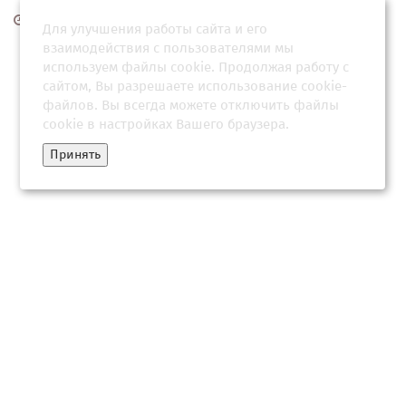
12 февраля 2026, 08:31
Для улучшения работы сайта и его
взаимодействия с пользователями мы
используем файлы cookie. Продолжая работу с
сайтом, Вы разрешаете использование cookie-
файлов. Вы всегда можете отключить файлы
cookie в настройках Вашего браузера.
Принять
На Украине заговорили о разрешении Трампа усилить удары
по России. Как на это ответили в Кремле?
25 июня 2026, 16:03