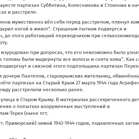
 аресте партизан Субботина, Колесникова и Стоянова в на
ах и расстреле.
янов мужественно вёл себя перед расстрелом, плюнул ком
дарил ногой в живот". Страшным пыткам подвергся и
, до этого работавший переводчиком при сельхозкоменда
ту.
к изуродован при допросах, что его невозможно было узнат
с головы были выдернуты все волосы и снята кожа". Как с
подвергнут и связной этого подпольщика партизан Перех
 дочери Пантелли, старокрымских жительниц, обвинённы
лёте партизан на Старый Крым 27 марта 1944 года Аграфе
ежду расстреляли несколько ранее.
улица в Старом Крыму. В материалах рассекреченного де
ения о попытках вооруженных выступлений в
ам-Терек (ныне пгт.
. Приморский) зимой 1943-1944 годов, подавленных загов