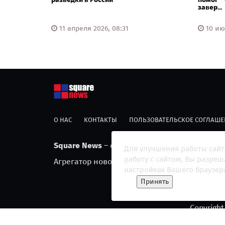
завер...
11 апреля 2026, 08:31
10 июл
О НАС
КОНТАКТЫ
ПОЛЬЗОВАТЕЛЬСКОЕ СОГЛАШЕ
Square News
– современный информационны
Для улучшения работы сайт
работу с сайтом, Вы разре
Агрегатор новостей «Square news» (18+)
настройках Вашего браузер
Принять
Copyright