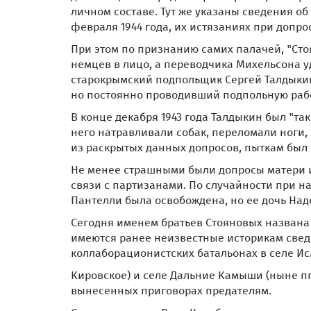
личном составе. Тут же указаны сведения об
февраля 1944 года, их истязаниях при допрос
При этом по признанию самих палачей, "Сто
немцев в лицо, а переводчика Михельсона у
старокрымский подпольщик Сергей Талдыкин
но постоянно проводивший подпольную рабо
В конце декабря 1943 года Талдыкин был "та
него натравливали собак, переломали ноги, 
из раскрытых данных допросов, пыткам был 
Не менее страшными были допросы матери и
связи с партизанами. По случайности при на
Пантелли была освобождена, но ее дочь Над
Сегодня именем братьев Стояновых названа 
имеются ранее неизвестные историкам свед
коллаборационистских батальонах в селе Исл
Кировское) и селе Дальние Камыши (ныне пгт
вынесенных приговорах предателям.