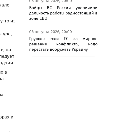
06 августа 2026, 20:00
чале
Бойцы ВС России увеличили
дальность работы радиостанций в
зоне СВО
у-то из
06 августа 2026, 20:00
туре,
Грушко: если ЕС за мирное
решение конфликта, надо
перестать вооружать Украину
ь, на
ледует
одчий.
х в
на
ла
орах и