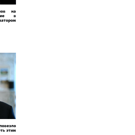
нов на
ятие в
атором
овезло
еть этим