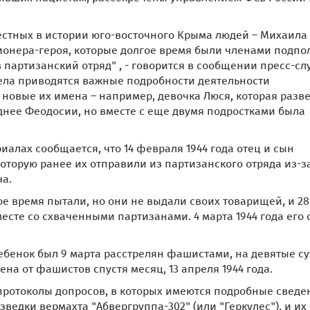
естных в истории юго-восточного Крыма людей – Михаила
ионера-героя, которые долгое время были членами подпо
 партизанский отряд" , - говорится в сообщении пресс-с
дела приводятся важные подробности деятельности
новые их имена – например, девочка Люся, которая разв
нее Феодосии, но вместе с еще двумя подростками была
иалах сообщается, что 14 февраля 1944 года отец и сын
оторую ранее их отправили из партизанского отряда из-з
ча.
ое время пытали, но они не выдали своих товарищей, и 28
сте со схваченными партизанами. 4 марта 1944 года его 
бенок был 9 марта расстрелян фашистами, на девятые су
на от фашистов спустя месяц, 13 апреля 1944 года.
протоколы допросов, в которых имеются подробные сведе
ведки вермахта "Абвергруппа-302" (или "Геркулес"), и их