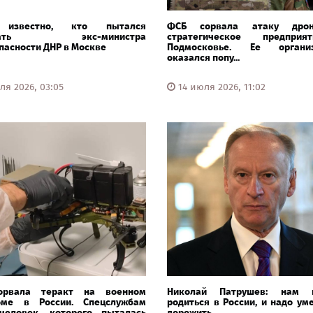
 известно, кто пытался
ФСБ сорвала атаку дро
рвать экс-министра
стратегическое предпри
пасности ДНР в Москве
Подмосковье. Ее организ
оказался попу...
ля 2026, 03:05
14 июля 2026, 11:02
орвала теракт на военном
Николай Патрушев: нам п
оме в России. Спецслужбам
родиться в России, и надо ум
человек, которого пыталась
дорожить