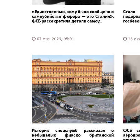
«Единственный, кому было сообщено о
Стало
самоубийстве фюрера — это Сталин».
подо
ФСБ рассекретила детали самоу...
госбезо
07 мая 2026, 05:01
26 ию
Историк спецслужб рассказал о
ФСБ с
небывалых фиаско британской
аэродр
разведки в России
помог 