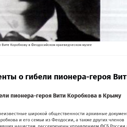
ну Вите Коробкову в Феодосийском краеведческом музее
нты о гибели пионера-героя Ви
ели пионера-героя Вити Коробкова в Крыму
 неизвестные широкой общественности архивные докумен
робкова и его семьи из Феодосии, а также других членов
оявших нацистам, рассекречены управлением ФСБ России 