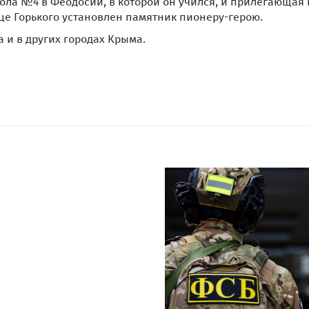
ла №4 в Феодосии, в которой он учился, и прилегающая 
лице Горького установлен памятник пионеру-герою.
 и в других городах Крыма.