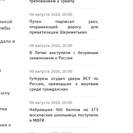
требованием к Трампу
06 августа 2026, 20:00
льной
Путин подписал указ,
открывающий дорогу для
лужбы
приватизации Шереметьево
едала и
06 августа 2026, 20:00
В Литве выступили с безумным
заявлением о России
а
06 августа 2026, 20:00
Гутерреш осудил удары ВСУ по
России, приведшие к жертвам
среди гражданских
сыну
06 августа 2026, 20:00
тки
Набравшая 500 баллов на ЕГЭ
московская школьница поступила
в МФТИ
ния о