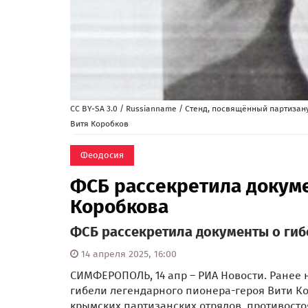
CC BY-SA 3.0 / Russianname / Стенд, посвящённый партиза
Витя Коробков
Феодосия
ФСБ рассекретила докуме
Коробкова
ФСБ рассекретила документы о гиб
14 апреля 2025, 16:00
СИМФЕРОПОЛЬ, 14 апр – РИА Новости. Ранее
гибели легендарного пионера-героя Вити Ко
крымских партизанских отрядов, противост