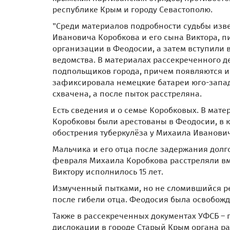
республике Крым и городу Севастополю.
"Среди материалов подробности судьбы изв
Ивановича Коробкова и его сына Виктора, п
организации в Феодосии, а затем вступили в
ведомства. В материалах рассекреченного 
подпольщиков города, причем появляются и 
зафиксировала немецкие батареи юго-запад
схвачена, а после пыток расстреляна.
Есть сведения и о семье Коробковых. В матер
Коробковы были арестованы в Феодосии, в к
обострения туберкулёза у Михаила Иванови
Мальчика и его отца после задержания долг
февраля Михаила Коробкова расстреляли вме
Виктору исполнилось 15 лет.
Измученный пытками, но не сломившийся ре
после гибели отца. Феодосия была освобожде
Также в рассекреченных документах УФСБ – 
дислокации в городе Старый Крым органа раз