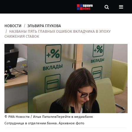
НОВОСТИ
ЭЛЬВИРА ГЛУХОВА
Новости
НАЗВАНЫ ПЯТЬ ГЛАВНЫХ ОШИБОК ВКЛАДЧИКА В ЭПОХУ
СНИЖЕНИЯ СТАВОК
Рубрики
Контакты
О
нас
© РИА Новости / Илья ПиталевПерейти в медиабанк
Сотрудница в отделении банка. Архивное фото