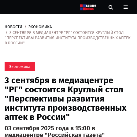
НОВОСТИ
ЭКОНОМИКА
Новости
3 СЕНТЯБРЯ В МЕДИАЦЕНТРЕ "РГ" СОСТОИТСЯ КРУГЛЫЙ СТОЛ
"ПЕРСПЕКТИВЫ РАЗВИТИЯ ИНСТИТУТА ПРОИЗВОДСТВЕННЫХ АПТЕК
В РОССИИ"
Рубрики
Контакты
Экономика
О
3 сентября в медиацентре
нас
"РГ" состоится Круглый стол
"Перспективы развития
института производственных
аптек в России"
03 сентября 2025 года в 15:00 в
медиацентре "Российская газета"