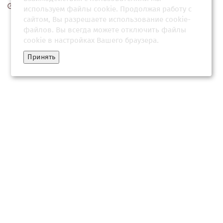
02 апреля 2026, 15:34
используем файлы cookie. Продолжая работу с
сайтом, Вы разрешаете использование cookie-
файлов. Вы всегда можете отключить файлы
cookie в настройках Вашего браузера.
Принять
План победы Владимира Путина: как хозяин Кремля намерен
обыграть Зеленского в 2026-м
10 февраля 2026, 23:04