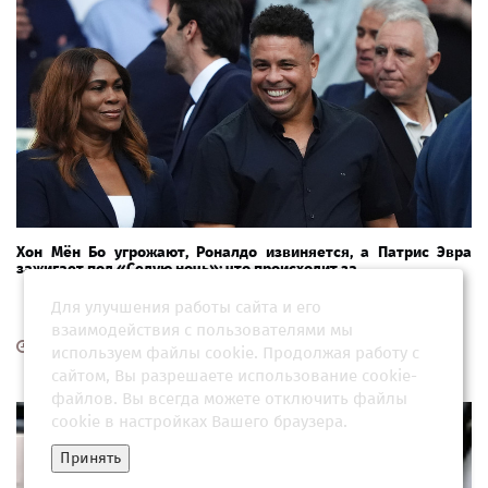
Хон Мён Бо угрожают, Роналдо извиняется, а Патрис Эвра
зажигает под «Седую ночь»: что происходит за ...
Для улучшения работы сайта и его
взаимодействия с пользователями мы
30 июня 2026, 21:00
используем файлы cookie. Продолжая работу с
сайтом, Вы разрешаете использование cookie-
файлов. Вы всегда можете отключить файлы
cookie в настройках Вашего браузера.
Принять