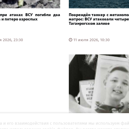
при атаках ВСУ погибли два
Повреждён танкер с метаноло
 и пятеро взрослых
матрос: ВСУ атаковали четыре
Таганрогском заливе
 2026, 23:30
11 июля 2026, 10:30
а и его взаимодействия с пользователями мы используем фа
етил за отца: жизни и смерть
"Врачебная ошибка неподсуд
Джугашвили
чего умер воспитанник в Челя