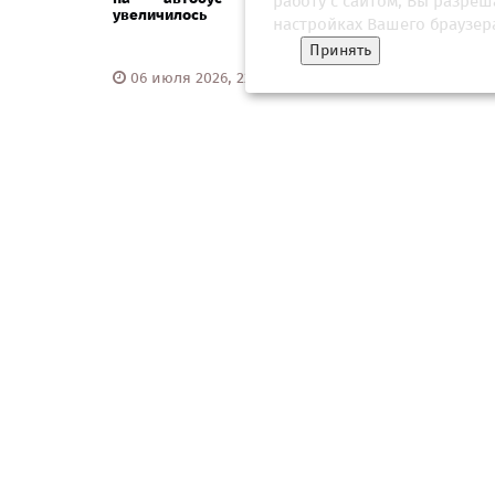
работу с сайтом, Вы разре
увеличилось
настройках Вашего браузер
Принять
06 июля 2026, 22:30
15 ию
О НАС
КОНТАКТЫ
ПОЛЬЗОВАТЕЛЬСКОЕ СОГЛАШЕ
Square News
– современный информационны
Агрегатор новостей «Square news» (18+)
Copyright