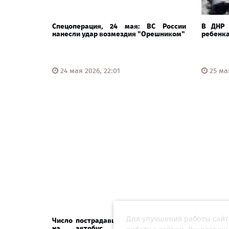
Спецоперация, 24 мая: ВС России
В ДНР 
нанесли удар возмездия "Орешником"
ребенка
24 мая 2026, 22:01
25 мая
Для улучшения работы сайт
Число пострадавших при атаке дрона
Сын отв
на автобус под Белгородом
Якова 