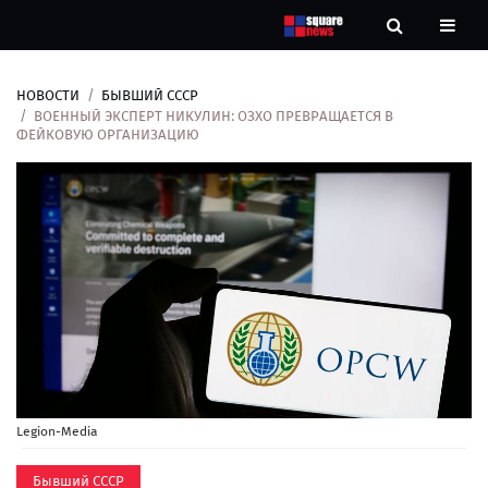
НОВОСТИ
БЫВШИЙ СССР
Новости
ВОЕННЫЙ ЭКСПЕРТ НИКУЛИН: ОЗХО ПРЕВРАЩАЕТСЯ В
ФЕЙКОВУЮ ОРГАНИЗАЦИЮ
Рубрики
Контакты
О
нас
Legion-Media
Бывший СССР