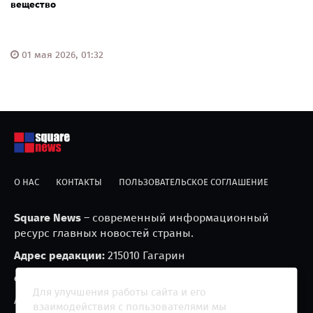
вещество
01 мая 2026, 01:32
О НАС
КОНТАКТЫ
ПОЛЬЗОВАТЕЛЬСКОЕ СОГЛАШЕНИЕ
Square News
– современный информационный
ресурс главных новостей страны.
Адрес редакции:
215010 Гагарин
e-mail:
blackfire2001@mail.ru
Для улучшения работы сайта и его
Агрегатор новостей «Square news» (18+)
взаимодействия с пользователями мы