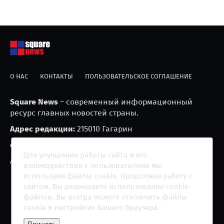
О НАС
КОНТАКТЫ
ПОЛЬЗОВАТЕЛЬСКОЕ СОГЛАШЕНИЕ
Square News
– современный информационный
ресурс главных новостей страны.
Адрес редакции:
215010 Гагарин
e-mail:
blackfire2001@mail.ru
Для улучшения работы сайта и его
Агрегатор новостей «Square news» (18+)
взаимодействия с пользователями мы
используем файлы cookie. Продолжая работу с
сайтом, Вы разрешаете использование cookie-
файлов. Вы всегда можете отключить файлы
cookie в настройках Вашего браузера.
Copyright 2013 - ©
2026 All rights reserved | Сетевое