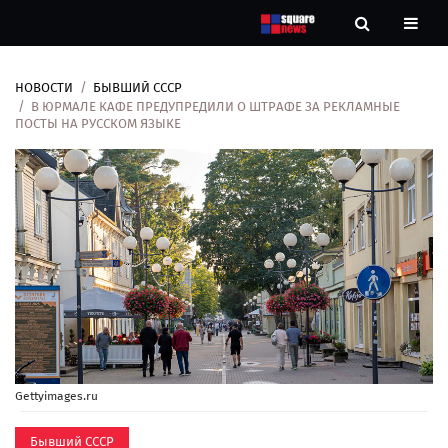
НОВОСТИ
БЫВШИЙ СССР
Новости
В ЮРМАЛЕ КАФЕ ПРЕДУПРЕДИЛИ О ШТРАФЕ ЗА РЕКЛАМНЫЕ
ПОСТЫ НА РУССКОМ ЯЗЫКЕ
Рубрики
Контакты
О
нас
Gettyimages.ru
Бывший СССР