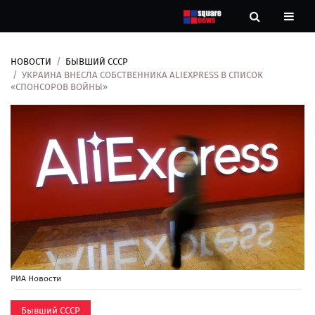
НОВОСТИ
БЫВШИЙ СССР
Новости
УКРАИНА ВНЕСЛА СОБСТВЕННИКА ALIEXPRESS В СПИСОК
«СПОНСОРОВ ВОЙНЫ»
Рубрики
Контакты
О
нас
РИА Новости
Бывший СССР