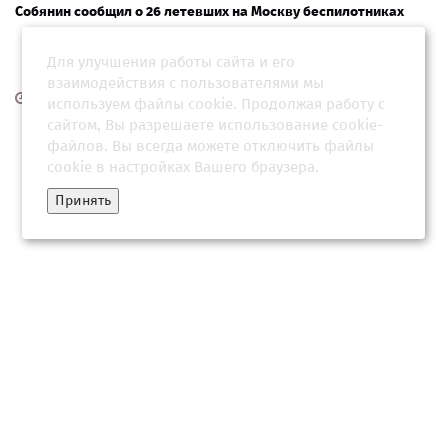
Собянин сообщил о 26 летевших на Москву беспилотниках
Для улучшения работы сайта и его
взаимодействия с пользователями мы
16 мая 2026, 17:31
используем файлы cookie. Продолжая работу с
сайтом, Вы разрешаете использование cookie-
файлов. Вы всегда можете отключить файлы
cookie в настройках Вашего браузера.
Принять
Стало известно о летевших к Москве сбитых беспилотниках