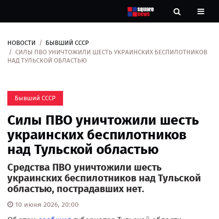
НОВОСТИ
БЫВШИЙ СССР
Новости
СИЛЫ ПВО УНИЧТОЖИЛИ ШЕСТЬ УКРАИНСКИХ БЕСПИЛОТНИКОВ
НАД ТУЛЬСКОЙ ОБЛАСТЬЮ
Рубрики
Бывший СССР
Контакты
Силы ПВО уничтожили шесть
О
украинских беспилотников
нас
над Тульской областью
Средства ПВО уничтожили шесть
украинских беспилотников над Тульской
областью, пострадавших нет.
10 июня 2026, 20:00