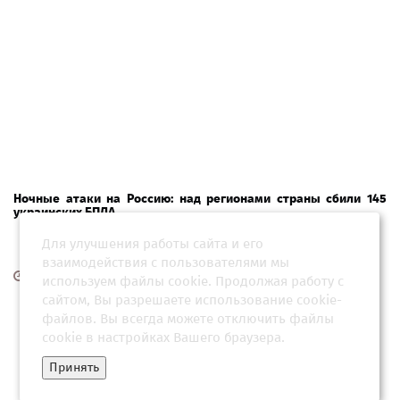
Ночные атаки на Россию: над регионами страны сбили 145
украинских БПЛА
Для улучшения работы сайта и его
взаимодействия с пользователями мы
16 марта 2026, 12:30
используем файлы cookie. Продолжая работу с
сайтом, Вы разрешаете использование cookie-
файлов. Вы всегда можете отключить файлы
cookie в настройках Вашего браузера.
Принять