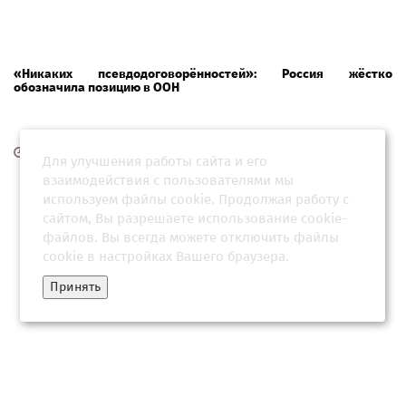
«Никаких псевдодоговорённостей»: Россия жёстко
обозначила позицию в ООН
27 июля 2026, 19:05
Для улучшения работы сайта и его
взаимодействия с пользователями мы
используем файлы cookie. Продолжая работу с
сайтом, Вы разрешаете использование cookie-
файлов. Вы всегда можете отключить файлы
cookie в настройках Вашего браузера.
Принять