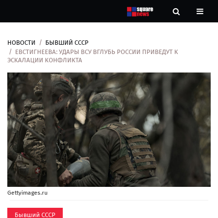
НОВОСТИ
БЫВШИЙ СССР
Новости
ЕВСТИГНЕЕВА: УДАРЫ ВСУ ВГЛУБЬ РОССИИ ПРИВЕДУТ К
ЭСКАЛАЦИИ КОНФЛИКТА
Рубрики
Контакты
О
нас
Gettyimages.ru
Бывший СССР