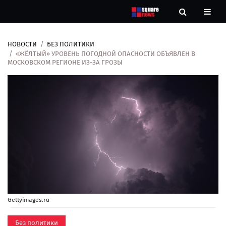
НОВОСТИ
БЕЗ ПОЛИТИКИ
Новости
«ЖЁЛТЫЙ» УРОВЕНЬ ПОГОДНОЙ ОПАСНОСТИ ОБЪЯВЛЕН В
МОСКОВСКОМ РЕГИОНЕ ИЗ-ЗА ГРОЗЫ
Рубрики
Контакты
О
нас
Gettyimages.ru
Без политики