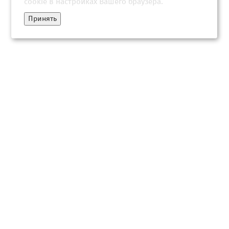
cookie в настройках Вашего браузера.
Принять
Что можно, а что нельзя делать 22 февраля в Прощеное
воскресенье
22 февраля 2026, 08:33