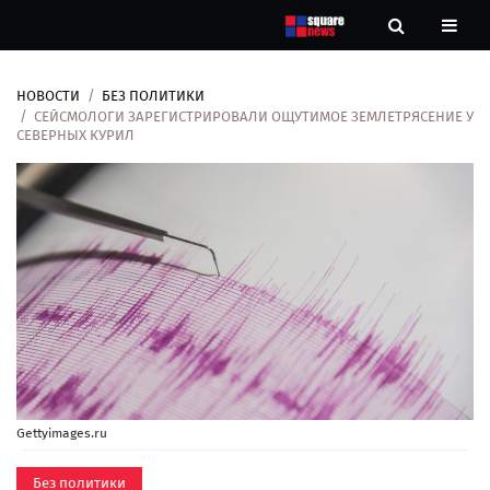
НОВОСТИ
БЕЗ ПОЛИТИКИ
Новости
СЕЙСМОЛОГИ ЗАРЕГИСТРИРОВАЛИ ОЩУТИМОЕ ЗЕМЛЕТРЯСЕНИЕ У
СЕВЕРНЫХ КУРИЛ
Рубрики
Контакты
О
нас
Gettyimages.ru
Без политики